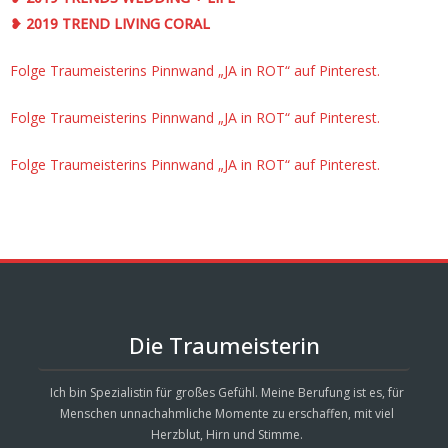
❥ 2019 TREND LIVING CORAL
Folge Traumeisterins Pinnwand „JA in ROT“ auf Pinterest.
Folge Traumeisterins Pinnwand „JA in ROT“ auf Pinterest.
Folge Traumeisterins Pinnwand „JA in ROT“ auf Pinterest.
Die Traumeisterin
Ich bin Spezialistin für großes Gefühl. Meine Berufung ist es, für
Menschen unnachahmliche Momente zu erschaffen, mit viel
Herzblut, Hirn und Stimme.