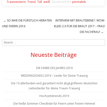
Traumeisterin
,
Trend
,
Tüll
,
weiß
Bookmark the
permalink
.
←
SO WAR DIE FÜRSTLICH HEIRATEN
INTERVIEW MIT BRAUTEBENE1: WOW-
Post navigation
UND FEIERN 2016
KLEID 2.0 FÜR DIE BRAUT 2017 – FRAG’
DIE FACHFRAU!
→
Search
Neueste Beiträge
DIE FARBE DES JAHRES 2019
WEDDINGSONGS 2019 – Lieder für Deine Trauung
Die 10 allerbesten und garantiert nicht abgegriffenen deutschen
Liebeslieder für deine Traum-Trauung
Hochzeitstrends 2019
Die heiße Sommer-Checkliste für Feiern unter freiem Himmel