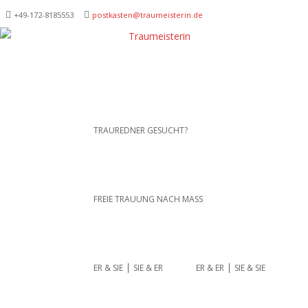
+49-172-­8185553
postkasten@traumeisterin.de
Traurednerein München,
SKIP TO CONTENT
TRAUREDNER GESUCHT?
Anja Hackl.
Hochzeitsrednerin aus
Leidenschaft
FREIE TRAUUNG NACH MASS
ER & SIE ⎪ SIE & ER
ER & ER ⎪ SIE & SIE