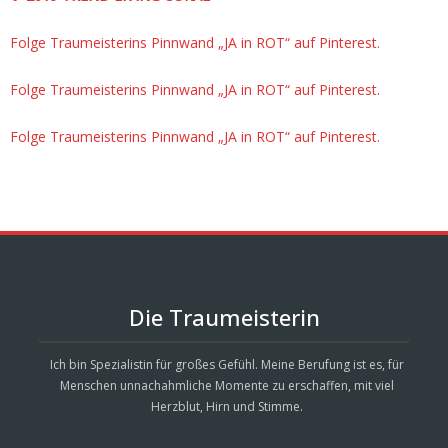
Folge Traumeisterins Pinnwand „JA in ROT“ auf Pinterest.
Folge Traumeisterins Pinnwand „JA in ROT“ auf Pinterest.
Folge Traumeisterins Pinnwand „JA in ROT“ auf Pinterest.
Die Traumeisterin
Ich bin Spezialistin für großes Gefühl. Meine Berufung ist es, für
Menschen unnachahmliche Momente zu erschaffen, mit viel
Herzblut, Hirn und Stimme.