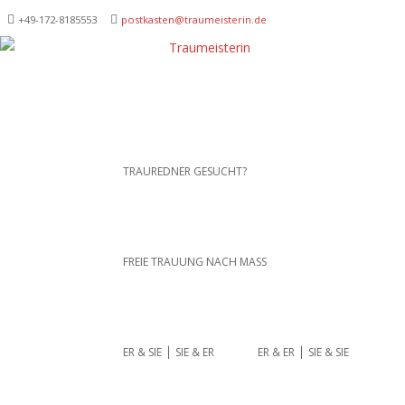
+49-172-­8185553
postkasten@traumeisterin.de
Traurednerein München,
SKIP TO CONTENT
TRAUREDNER GESUCHT?
Anja Hackl.
Hochzeitsrednerin aus
Leidenschaft
FREIE TRAUUNG NACH MASS
ER & SIE ⎪ SIE & ER
ER & ER ⎪ SIE & SIE