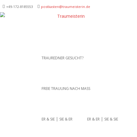
+49-172-­8185553
postkasten@traumeisterin.de
Traurednerein München,
SKIP TO CONTENT
TRAUREDNER GESUCHT?
Anja Hackl.
Hochzeitsrednerin aus
Leidenschaft
FREIE TRAUUNG NACH MASS
ER & SIE ⎪ SIE & ER
ER & ER ⎪ SIE & SIE