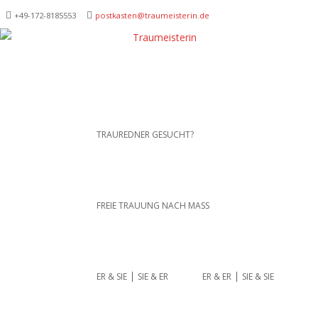
+49-172-­8185553
postkasten@traumeisterin.de
Traurednerein München,
SKIP TO CONTENT
TRAUREDNER GESUCHT?
Anja Hackl.
Hochzeitsrednerin aus
Leidenschaft
FREIE TRAUUNG NACH MASS
ER & SIE ⎪ SIE & ER
ER & ER ⎪ SIE & SIE