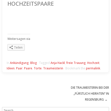
HOCHZEITSPAARE
Weitersagen via
Teilen
In
Ankündigung
,
Blog
Tagged
Anja Hackl
,
freie Trauung
,
Hochzeit
,
Ideen
,
Paar
,
Paare
,
Torte
,
Traumeisterin
Bookmark the
permalink
.
DIE TRAUMEISTERIN BEI DER
Post navigation
„FÜRSTLICH HEIRATEN“ IN
REGENSBURG
→
Search