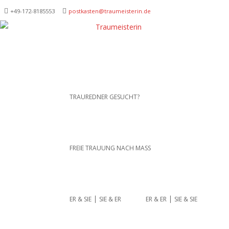
+49-172-­8185553
postkasten@traumeisterin.de
Traurednerein München,
SKIP TO CONTENT
TRAUREDNER GESUCHT?
Anja Hackl.
Hochzeitsrednerin aus
Leidenschaft
FREIE TRAUUNG NACH MASS
ER & SIE ⎪ SIE & ER
ER & ER ⎪ SIE & SIE