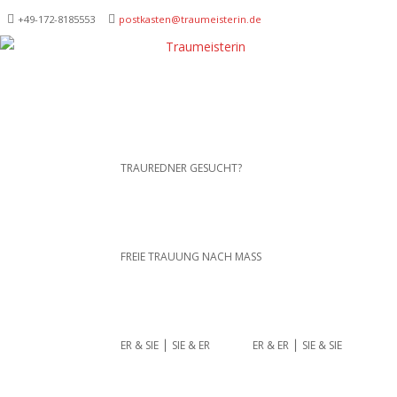
+49-172-­8185553
postkasten@traumeisterin.de
Traurednerein München,
SKIP TO CONTENT
TRAUREDNER GESUCHT?
Anja Hackl.
Hochzeitsrednerin aus
Leidenschaft
FREIE TRAUUNG NACH MASS
ER & SIE ⎪ SIE & ER
ER & ER ⎪ SIE & SIE