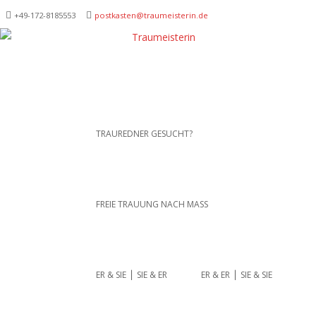
+49-172-­8185553
postkasten@traumeisterin.de
Traurednerein München,
SKIP TO CONTENT
TRAUREDNER GESUCHT?
Anja Hackl.
Hochzeitsrednerin aus
Leidenschaft
FREIE TRAUUNG NACH MASS
ER & SIE ⎪ SIE & ER
ER & ER ⎪ SIE & SIE