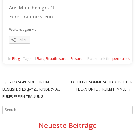
Aus München grüßt
Eure Traumeisterin
Weitersagen via
Teilen
In
Blog
Tagged
Bart
,
Brautfrisuren
,
Frisuren
Bookmark the
permalink
.
←
5 TOP-GRÜNDE FÜR EIN
DIE HEISSE SOMMER-CHECKLISTE FÜR F
Post navigation
BEGEISTERTES „JA“ ZU KINDERN AUF
EIERN UNTER FREIEM HIMMEL
→
EURER FREIEN TRAUUNG
Search
Neueste Beiträge