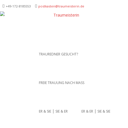
+49-172-­8185553
postkasten@traumeisterin.de
Traurednerein München,
SKIP TO CONTENT
TRAUREDNER GESUCHT?
Anja Hackl.
Hochzeitsrednerin aus
Leidenschaft
FREIE TRAUUNG NACH MASS
ER & SIE ⎪ SIE & ER
ER & ER ⎪ SIE & SIE