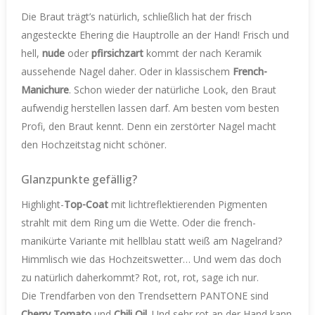
Die Braut trägt’s natürlich, schließlich hat der frisch
angesteckte Ehering die Hauptrolle an der Hand! Frisch und
hell,
nude
oder
pfirsichzart
kommt der nach Keramik
aussehende Nagel daher. Oder in klassischem
French-
Manichure
. Schon wieder der natürliche Look, den Braut
aufwendig herstellen lassen darf. Am besten vom besten
Profi, den Braut kennt. Denn ein zerstörter Nagel macht
den Hochzeitstag nicht schöner.
Glanzpunkte gefällig?
Highlight-
Top-Coat
mit lichtreflektierenden Pigmenten
strahlt mit dem Ring um die Wette. Oder die french-
manikürte Variante mit hellblau statt weiß am Nagelrand?
Himmlisch wie das Hochzeitswetter… Und wem das doch
zu natürlich daherkommt? Rot, rot, rot, sage ich nur.
Die Trendfarben von den Trendsettern PANTONE sind
Cherry Tomato
und
Chili Oil
. Und sehr rot an der Hand kann